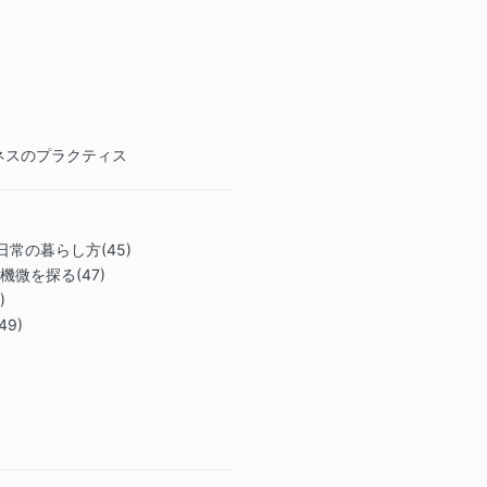
クラス開始の
)
True Natur
ンセルした場
レジットを受
料の譲渡はで
私は上記の免
ネスのプラクティス
に理解しまし
を読み、同意し
より、瞑想プ
件に自発的に
・日常の暮らし方(45)
の機微を探る(47)
)
49)