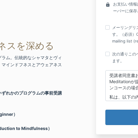
お支払い情報
lock
ーバーに保存
メーリングリ
す。（必須）Cons
mailing list (
ネスを深める
次の通りこの
グラム。伝統的なシャマタとヴィ
ます。
、マインドフネスとアウェアネス
。
受講者同意書およ
Meditati
ンコースの場
いずれかのプログラムの事前受講
私は、以下の
1. 私は、True 
ム（クラス、
ginner）
等）に参加し
けます。私は
思考、感情に
on to Mindfulness）
とを理解して