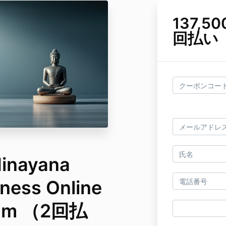
137,
回払い
Hinayana
ness Online
gram （2回払