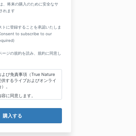
は、将来の購入のために安全なサ
されます
ストに登録することを承認いたしま
ent to subscribe to our
required)
ページの規約を読み、規約に同意し
び免責事項（True Nature
onが提供するライブおよびオンライ
合）。
内容に同意します。
Nature Meditationのプログラ
ワークショップ、リトリート
、瞑想に関する情報と指導を受
、瞑想の実践が、身体の感覚、
気づきを与える可能性があるこ
います（馴染みのある／心地よ