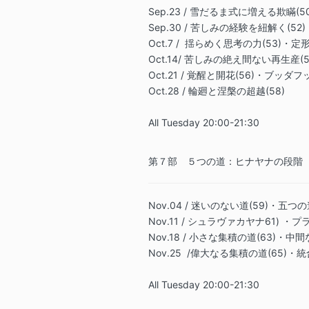
Sep.23 / 雪だるま式に増える欺瞞(
Sep.30 / 苦しみの経験を紐解く(52)
Oct.7 / 揺らめく思考の力(53)・
Oct.14/ 苦しみの絶え間ない再生産(5
Oct.21 / 覚醒と開花(56)・ブッ
Oct.28 / 輪廻と涅槃の超越(58)
All Tuesday 20:00-21:30
第７部 ５つの道：ヒナヤナの段階
Nov.04
/ 迷いのない道(59)・五つの道
Nov.11 / シュラヴァカヤナ61) ・
Nov.18 /
小さな集積の道(63)・中間な
Nov.25 /
偉大なる集積の道(65)・統合
All Tuesday 20:00-21:30