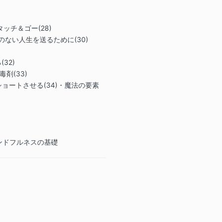
ることを認識
育および宣伝
ます。
・タッチ＆ゴー(28)
汚れのない人生を送るために(30)
6. . 私は
して私に貸与
術を転送、共
32)
と、あるいは
毒剤(33)
外の目的で使
をショートさせる(34)・魔法の要素
します。
7. 私は、本
関する電子メ
8. 払い戻し
い戻しはいた
ンドフルネスの基礎
よって、プロ
が決まります
家族の死や深
量の余地のあ
を行うことが
に応じて比例
いかなるプロ