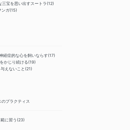
高貴な三宝を思い出すスートラ(12)
ず、参加した
サンガ(15)
または未知の
対して、全責
はTrue Natu
ッタン、河津
代表者、代理
約者に対し、
ラムに参加し
や損害に対す
)・神経症的な心を飼いならす(17)
して明確に放
岩をかじり続ける(19)
4. 人がいる公
を与えないこと(21)
される固有のリ
19は、重篤
めて伝染性の
ラス、または
り、COVID
スのプラクティス
リスクを自発
5. 私は、瞑
ビデオに私の
模範に習う(23)
オンラインプ
ャルメディア