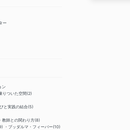
いと感じるも
いと感じるも
2. 私は、瞑
参加に先立ち
ター
ることは私の
ー
しています。
るような医学
いことを表明
練習中または
みや困難を感
の練習を続け
ことを理解し
つ瞑想、歩く
選択できるこ
康状態や身体
ョン
ンストラクタ
の凍りついた空間(2)
証します。私
場合、産後ま
学びと実践の結合(5)
は、私が参加
いることを証
)・教師との関わり方(8)
3. 私は、瞑
9) ・ブッダルマ・フィーバー(10)
た対価として