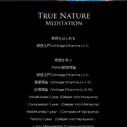
瞑想をはじめる
瞑想入門 (Vintage Dharma Lv.1）
瞑想を学ぶ
TNMの瞑想理論
瞑想入門 (Vintage Dharma Lv.1）
基礎理論（Vintage Dharma Lv.1-4）
応用理論（Vintage Dharma Lv.5-10)
Mindfulness 1-year (Deeper into Hinayana)
Compassion 1-year（Deeper into Mahayna)
Wakefulness 1-year （Glimpses of Vajrayana）
Tantric 1-year （Deeper into Vajrayana ）
Larry Mermelstein 3 yansa programs