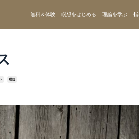
無料＆体験
瞑想をはじめる
理論を学ぶ
指
ス
ン
瞑想