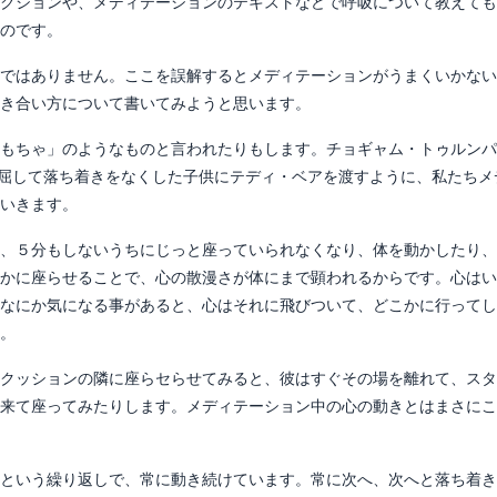
クションや、メディテーションのテキストなどで呼吸について教えても
のです。
ではありません。ここを誤解するとメディテーションがうまくいかない
き合い方について書いてみようと思います。
もちゃ」のようなものと言われたりもします。チョギャム・トゥルンパ
りしました。退屈して落ち着きをなくした子供にテディ・ベアを渡すように、私たち
いきます。
、５分もしないうちにじっと座っていられなくなり、体を動かしたり、
かに座らせることで、心の散漫さが体にまで顕われるからです。心はい
なにか気になる事があると、心はそれに飛びついて、どこかに行ってし
。
クッションの隣に座らセらせてみると、彼はすぐその場を離れて、スタ
来て座ってみたりします。メディテーション中の心の動きとはまさにこ
という繰り返しで、常に動き続けています。常に次へ、次へと落ち着き