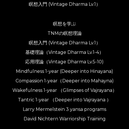
瞑想入門 (Vintage Dharma Lv.1）
瞑想を学ぶ
TNMの瞑想理論
瞑想入門 (Vintage Dharma Lv.1）
基礎理論（Vintage Dharma Lv.1-4）
応用理論（Vintage Dharma Lv.5-10)
Mindfulness 1-year (Deeper into Hinayana)
Compassion 1-year（Deeper into Mahayna)
Wakefulness 1-year （Glimpses of Vajrayana）
Tantric 1-year （Deeper into Vajrayana ）
Larry Mermelstein 3 yansa programs
David Nichtern Warriorship Training