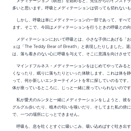
メディテーション（瞑想）を始めると、先生からのインストラ
多いと思います。呼吸とメディテーションは切っても切れないも
しかし、呼吸は単にメディテーションの一部であって、すべて
ます。そこで、今回はメディテーションを行うときの呼吸との向
メディテーションにおいて呼吸とは、小さな子供にあげる「お
ェは「The Teddy Bear of Breath」と表現した
は、落ち着きのない心に呼吸を与えて、そこに意識を向けさせて
マインドフルネス・メディテーションをはじめてやってみると
くなったり、眠りに落ちたりといった体験します。これは体を静
って、何か新しいエンターテイメントを常に探していのるです。
体が座っているところに、じっと一緒に座っていられないのです
私が愛犬のルンタと一緒にメディテーションをしようと、彼を
グルグル歩いたり、植木の匂いを嗅いだり、そしてまた私の傍に
で、一つの場所にじっとできません。
呼吸も、息を吐くとすぐに吸いこみ、吸い込めばすぐ吐き出す