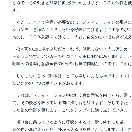
う点で、心の動きと非常に似た特性があります。この近似性を使
す。
ただし、ここで注意が必要なのは、メディテーションの場合は
ション中、意識の２５％くらいを呼吸に向けるようにするのがコ
ものに１００％意識を向けてしまうと、自分の心の揺らぎが見え
心が海の上に浮かぶ船だとすれば、漂流しないようにアンカー
ーションです。アンカーを打つことが主目的ではありません。メ
呼吸への意識は意識全体の4分の1程度で問題ないのです。これ
しかし心にとって呼吸は、とても楽しいおもちゃです。すぐに
ないための一つのポイントがあります。
それは、メディテーション中に吐く息に意識を向けたら、滑り
て、その後息を吸っている間に滑り台を登ります。そしてまた、
った後の余韻を感じます。これをシンプルに繰り返していきます
滑り台に乗っているように呼吸をすると、滑り終わった後、す
鳥の声が耳に入ったり、外から入る風を感じたりします。吐く息