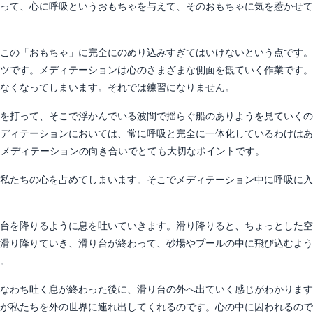
って、心に呼吸というおもちゃを与えて、そのおもちゃに気を惹かせて
この「おもちゃ」に完全にのめり込みすぎてはいけないという点です。
ツです。メディテーションは心のさまざまな側面を観ていく作業です。
なくなってしまいます。それでは練習になりません。
を打って、そこで浮かんでいる波間で揺らぐ船のありようを見ていくの
ディテーションにおいては、常に呼吸と完全に一体化しているわけはあ
はメディテーションの向き合いでとても大切なポイントです。
私たちの心を占めてしまいます。そこでメディテーション中に呼吸に入
台を降りるように息を吐いていきます。滑り降りると、ちょっとした空
滑り降りていき、滑り台が終わって、砂場やプールの中に飛び込むよう
。
なわち吐く息が終わった後に、滑り台の外へ出ていく感じがわかります
が私たちを外の世界に連れ出してくれるのです。心の中に囚われるので