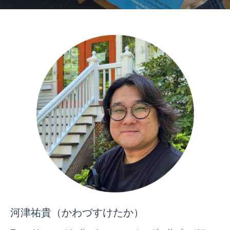
河津祐貴（かわづすけたか）