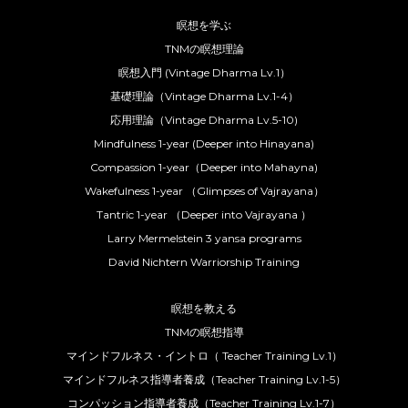
瞑想を学ぶ
TNMの瞑想理論
瞑想入門 (Vintage Dharma Lv.1）
基礎理論（Vintage Dharma Lv.1-4）
応用理論（Vintage Dharma Lv.5-10)
Mindfulness 1-year (Deeper into Hinayana)
Compassion 1-year（Deeper into Mahayna)
Wakefulness 1-year （Glimpses of Vajrayana）
Tantric 1-year （Deeper into Vajrayana ）
Larry Mermelstein 3 yansa programs
David Nichtern Warriorship Training
瞑想を教える
TNMの瞑想指導
マインドフルネス・イントロ（ Teacher Training Lv.1）
マインドフルネス指導者養成（Teacher Training Lv.1-5）
コンパッション指導者養成（Teacher Training Lv.1-7）