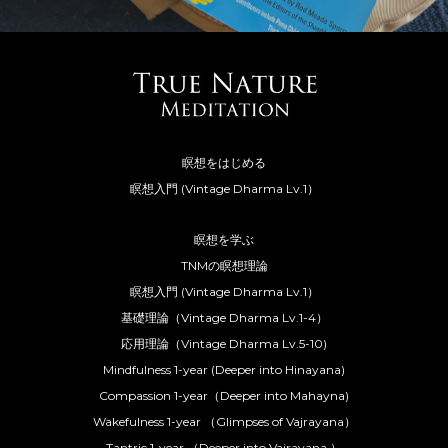
瞑想をはじめる
瞑想入門 (Vintage Dharma Lv.1）
瞑想を学ぶ
TNMの瞑想理論
瞑想入門 (Vintage Dharma Lv.1）
基礎理論（Vintage Dharma Lv.1-4）
応用理論（Vintage Dharma Lv.5-10)
Mindfulness 1-year (Deeper into Hinayana)
Compassion 1-year（Deeper into Mahayna)
Wakefulness 1-year （Glimpses of Vajrayana）
Tantric 1-year （Deeper into Vajrayana ）