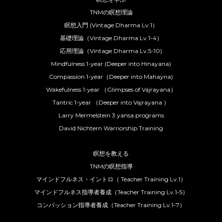
TNMの瞑想理論
瞑想入門 (Vintage Dharma Lv.1）
基礎理論（Vintage Dharma Lv.1-4）
応用理論（Vintage Dharma Lv.5-10)
Mindfulness 1-year (Deeper into Hinayana)
Compassion 1-year（Deeper into Mahayna)
Wakefulness 1-year （Glimpses of Vajrayana）
Tantric 1-year （Deeper into Vajrayana ）
Larry Mermelstein 3 yansa programs
David Nichtern Warriorship Training
瞑想を教える
TNMの瞑想指導
マインドフルネス・イントロ（ Teacher Training Lv.1）
マインドフルネス指導者養成（Teacher Training Lv.1-5）
コンパッション指導者養成（Teacher Training Lv.1-7）