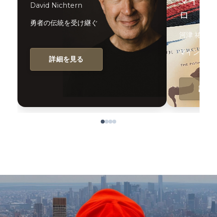
マイン
David Nichtern
ロ
勇者の伝統を受け継ぐ
河津 祐貴
マインドフ
詳細を見る
詳細