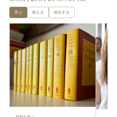
学ぶ
教える
統合する
瞑想を学ぶ