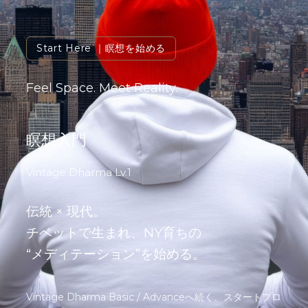
Start Here
｜瞑想を始める
Feel Space. Meet Reality.
瞑想入門
Vintage Dharma Lv.1
伝統 × 現代。
チベットで生まれ、NY育ちの
“メディテーション”を始める。
Vintage Dharma Basic / Advanceへ続く、スタートプロ