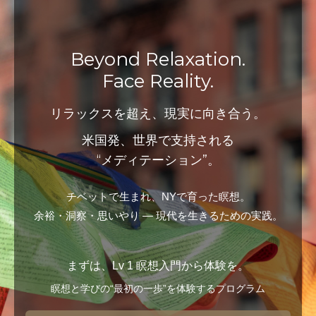
Beyond Relaxation.
Face Reality.
リラックスを超え、現実に向き合う。
米国発、世界で支持される
“メディテーション”。
チベットで生まれ、NYで育った瞑想。
余裕・洞察・思いやり ― 現代を生きるための実践。
まずは、Lv 1 瞑想入門から体験を。
瞑想と学びの“最初の一歩”を体験するプログラム