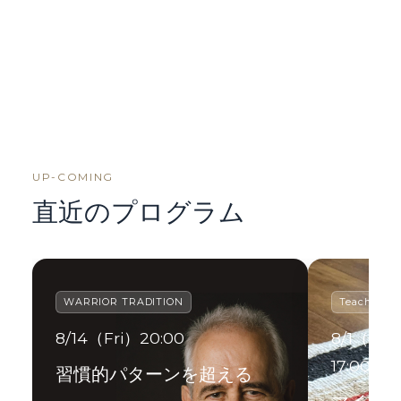
UP-COMING
直近のプログラム
WARRIOR TRADITION
Teacher Tr
8/14（Fri）20:00
8/1（Sat）
17:00
習慣的パターンを超える