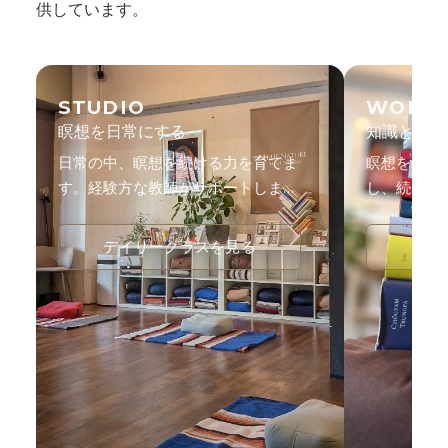
供しています。
STUDIO
WORK
瞑想を日常にする
知識と体験
日常の中、瞑想を続ける力を育てま
瞑想を理論
す。経験方な教師がサポートしま
し、続ける
す。
す。
デイリークラスを見る
ワー