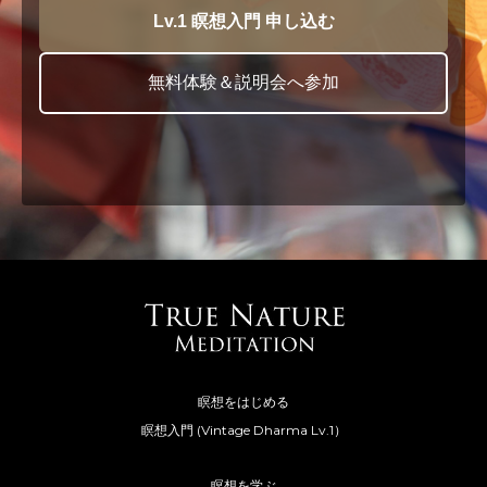
Lv.1 瞑想入門 申し込む
無料体験＆説明会へ参加
瞑想をはじめる
瞑想入門 (Vintage Dharma Lv.1）
瞑想を学ぶ