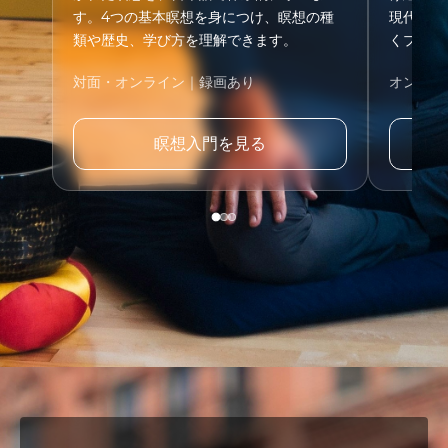
す。4つの基本瞑想を身につけ、瞑想の種
現代の生
類や歴史、学び方を理解できます。
くプログ
対面・オンライン｜録画あり
オンライ
瞑想入門を見る
Wa