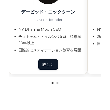
デービッド・ニックターン
TNM Co-founder
NY Dharma Moon CEO
NY D
チョギャム・トゥルンパ直系、指導歴
25年
50年以上
日本語
国際的にメディテーション教育を展開
詳しく