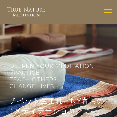
DEEPEN YOUR MEDITATION
PRACTICE.
TEACH OTHERS.
CHANGE LIVES.
チベット生まれ、NY育ちの
“ メディテーション ”