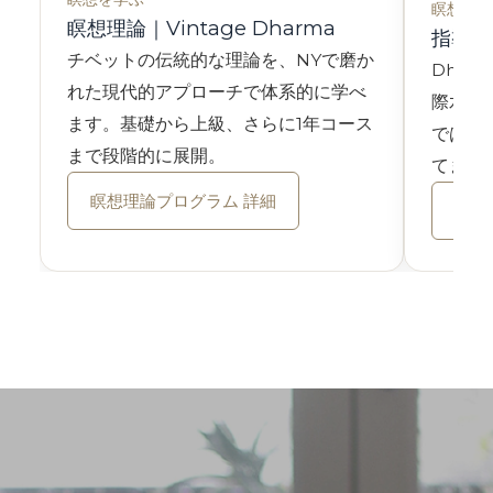
瞑想を教
瞑想理論｜Vintage Dharma
指導者養
チベットの伝統的な理論を、NYで磨か
Dhar
れた現代的アプローチで体系的に学べ
際水準
ます。基礎から上級、さらに1年コース
ではな
まで段階的に展開。
てます
瞑想理論プログラム 詳細
指導