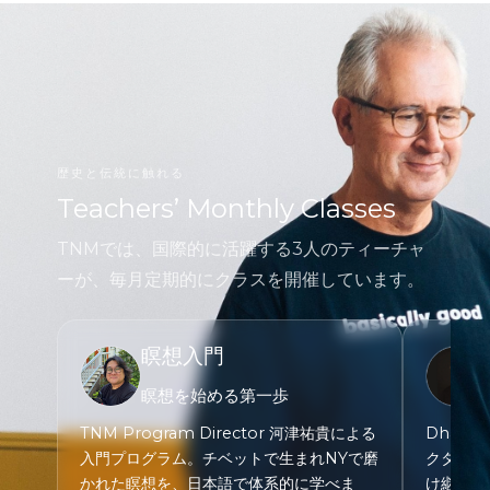
歴史と伝統に触れる
Teachers’ Monthly Classes
TNMでは、国際的に活躍する3人のティーチャ
ーが、毎月定期的にクラスを開催しています。
瞑想入門
瞑想を始める第一歩
TNM Program Director 河津祐貴による
Dharm
入門プログラム。チベットで生まれNYで磨
クターン
かれた瞑想を、日本語で体系的に学べま
け継いだ