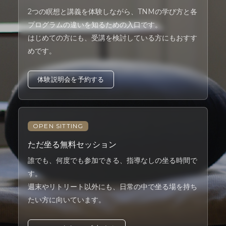
2つの瞑想と講義を体験しながら、TNMの学び方と各
プログラムの違いを知るための入口です。
はじめての方にも、受講を検討している方にもおすす
めです。
体験説明会を予約する
OPEN SITTING
ただ坐る無料セッション
誰でも、何度でも参加できる、指導なしの坐る時間で
す。
週末やリトリート以外にも、日常の中で坐る場を持ち
たい方に向いています。