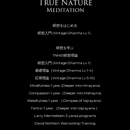
瞑想をはじめる
瞑想入門 (Vintage Dharma Lv.1）
瞑想を学ぶ
TNMの瞑想理論
瞑想入門 (Vintage Dharma Lv.1）
基礎理論（Vintage Dharma Lv.1-4）
応用理論（Vintage Dharma Lv.5-10)
Mindfulness 1-year (Deeper into Hinayana)
Compassion 1-year（Deeper into Mahayna)
Wakefulness 1-year （Glimpses of Vajrayana）
Tantric 1-year （Deeper into Vajrayana ）
Larry Mermelstein 3 yansa programs
David Nichtern Warriorship Training