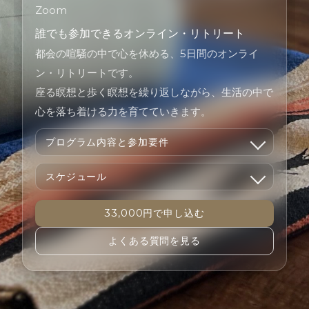
Zoom
誰でも参加できるオンライン・リトリート
都会の喧騒の中で心を休める、5日間のオンライ
ン・リトリートです。
座る瞑想と歩く瞑想を繰り返しながら、生活の中で
心を落ち着ける力を育てていきます。
プログラム内容と参加要件
スケジュール
33,000円で申し込む
よくある質問を見る