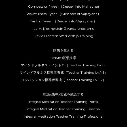
Compassion 1-year（Deeper into Mahayna)
Wakefulness 1-year （Glimpses of Vajrayana）
Tantric 1-year （Deeper into Vajrayana ）
Larry Mermelstein 3 yansa programs
David Nichtern Warriorship Training
瞑想を教える
TNMの瞑想指導
マインドフルネス・イントロ（ Teacher Training Lv.1）
マインドフルネス指導者養成（Teacher Training Lv.1-5）
コンパッション指導者養成（Teacher Training Lv.1-7）
理論x指導x実践を統合する
Integral Meditation Teacher Training Portal
Integral Meditation Teacher Training Essential
Integral Meditation Teacher Training Professional