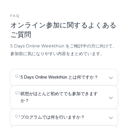
FAQ
オンライン参加に関するよくある
ご質問
5 Days Online Weekthün をご検討中の方に向けて、
参加前に気になりやすい内容をまとめています。
Q1
5 Days Online Weekthün とは何ですか？
5 Days Online Weekthün は、ご自宅から参
Q2
瞑想がほとんど初めてでも参加できます
か？
加できる5日間のオンライン・リトリートです。
座る瞑想と歩く瞑想を繰り返しながら、日常の
中で心を落ち着け、実践を深めていきます。
はい。初心者から経験者まで、どなたでもご参
Q3
プログラムでは何を行いますか？
加いただけます。