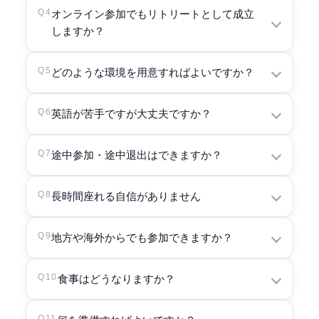
ラリー・マーメルスティーンによる講義、シャ
Q4
オンライン参加でもリトリートとして成立
ただし、長時間の瞑想を前提にしたプログラム
しますか？
マタ・ヴィパシャナ瞑想、歩く瞑想を行いま
のため、初めての方には事前に瞑想入門クラス
す。
の受講をおすすめします（必須ではありませ
はい。静かな環境を整え、5日間の時間割に沿っ
Q5
どのような環境を用意すればよいですか？
ん）。
5日間の時間割に沿って、実践にまとまって取り
て参加することで、オンラインでもリトリート
組んでいくオンライン・リトリートです。
として十分に実践できます。
PC またはタブレット、安定したインターネット
Q6
英語が苦手ですが大丈夫ですか？
環境、そして静かに座れるスペースをご準備く
Weekthün は、日常から完全に離れるのではな
ださい。
講義は英語ですが、日本語通訳が入ります。質
Q7
途中参加・途中退出はできますか？
く、生活の中で心を整える力を育てる実践でも
疑応答も通訳を通して参加できますので、ご安
あるため、オンライン参加とも相性がありま
また、歩く瞑想を行える小さなスペースがある
心ください。
Weekthün は、一日の流れ全体を通して心を整
Q8
す。
長時間座れる自信がありません
と、より参加しやすくなります。
えていくリトリートです。そのため、原則とし
て全日程への参加をお願いしています。
椅子での参加も可能です。身体の状態に応じ
Q9
地方や海外からでも参加できますか？
て、無理のない姿勢でご参加ください。
やむを得ない事情がある場合は、事前にご相談
はい。オンライン開催のため、地方や海外から
Q10
食事はどうなりますか？
ください。
でもご参加いただけます。
Q11