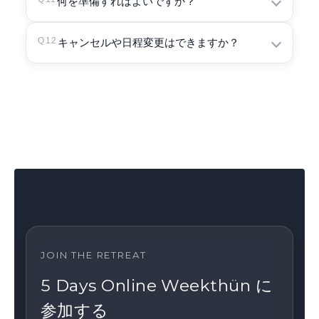
オンライン参加のため、昼食と飲み物は各自で
何を準備すればよいですか？
日本時間のスケジュールに沿って参加できるこ
ご準備ください。
と、安定した通信環境があることをご確認くだ
PC またはタブレット
Q12
キャンセルや日程変更はできますか？
さい。
Day 2–5 は 12:00–13:00 が昼休憩となります。
安定したインターネット環境
静かに座れるスペース
キャンセル規定は申込ページ（チェックアウト
歩く瞑想ができる小さなスペース
ページ）に記載しています。お申し込み前に必
動きやすい服装
ずご確認ください。
筆記用具
飲み物
必要であればクッションや椅子
JOIN THE RETREAT
5 Days Online Weekthün に
参加する