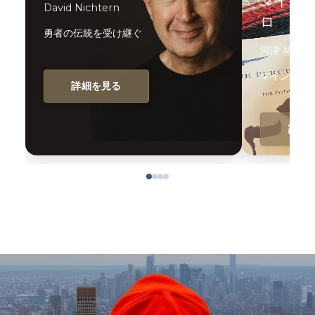
マイン
David Nichtern
ロ
勇者の伝統を受け継ぐ
河津 祐貴
マインドフ
詳細を見る
詳細