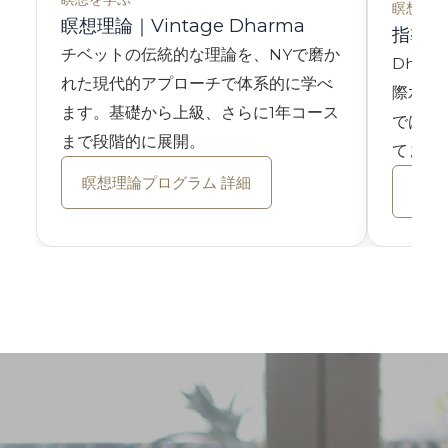
瞑想を教
瞑想理論｜Vintage Dharma
指導者養
チベットの伝統的な理論を、NYで磨か
Dhar
れた現代的アプローチで体系的に学べ
際水準
ます。基礎から上級、さらに1年コース
ではな
まで段階的に展開。
てます
瞑想理論プログラム 詳細
指導