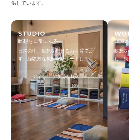
供しています。
STUDIO
WORK
瞑想を日常にする
知識と体験
日常の中、瞑想を続ける力を育てま
瞑想を理論
す。経験方な教師がサポートしま
し、続ける
す。
す。
デイリークラスを見る
ワー