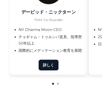
デービッド・ニックターン
TNM Co-founder
NY Dharma Moon CEO
NY D
チョギャム・トゥルンパ直系、指導歴
25年
50年以上
日本語
国際的にメディテーション教育を展開
詳しく