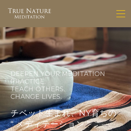
DEEPEN YOUR MEDITATION
PRACTICE.
TEACH OTHERS.
CHANGE LIVES.
チベット生まれ、NY育ちの
“ メディテーション ”