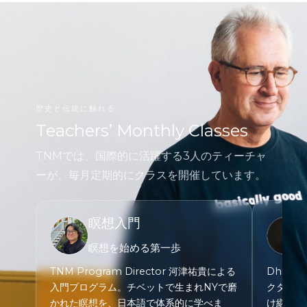
歴史と伝統に触れる
Teachers’ Monthly Classes
TNMでは、国際的に活躍する3人のティーチャ
ーが、毎月定期的にクラスを開催しています。
瞑想入門
瞑想を始める第一歩
TNM Program Director 河津祐貴による
Dharm
入門プログラム。チベットで生まれNYで磨
クターン
かれた瞑想を、日本語で体系的に学べま
け継いだ