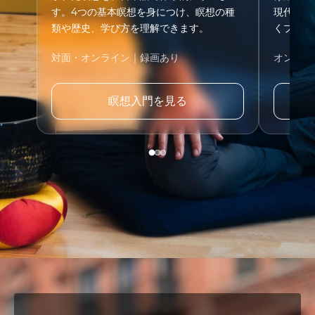
す。4つの基本瞑想を身につけ、瞑想の種
現代の生
類や歴史、学び方を理解できます。
くプログ
対面・オンライン｜録画あり
オンライ
瞑想入門を見る
Wa