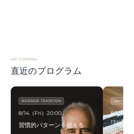
UP-COMING
直近のプログラム
WARRIOR TRADITION
Teacher Tr
8/14（Fri）20:00
8/1（Sat）
17:00
習慣的パターンを超える