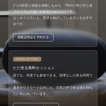
2つの瞑想と講義を体験しながら、TNMの学び方と各
プログラムの違いを知るための入口です。
はじめての方にも、受講を検討している方にもおすす
めです。
体験説明会を予約する
OPEN SITTING
ただ坐る無料セッション
誰でも、何度でも参加できる、指導なしの坐る時間で
す。
週末やリトリート以外にも、日常の中で坐る場を持ち
たい方に向いています。