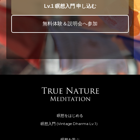
Lv.1 瞑想入門 申し込む
無料体験＆説明会へ参加
瞑想をはじめる
瞑想入門 (Vintage Dharma Lv.1）
瞑想を学ぶ