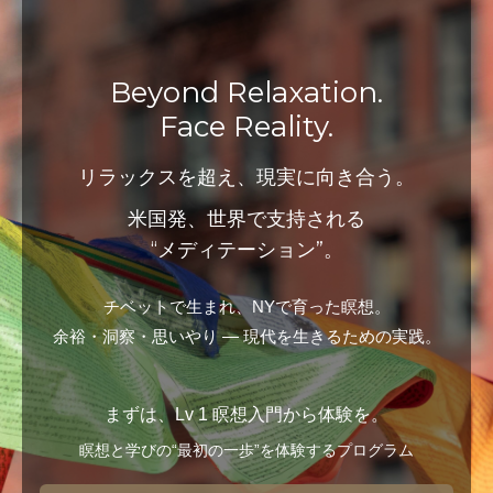
Beyond Relaxation.
Face Reality.
リラックスを超え、現実に向き合う。
米国発、世界で支持される
“メディテーション”。
チベットで生まれ、NYで育った瞑想。
余裕・洞察・思いやり ― 現代を生きるための実践。
まずは、Lv 1 瞑想入門から体験を。
瞑想と学びの“最初の一歩”を体験するプログラム