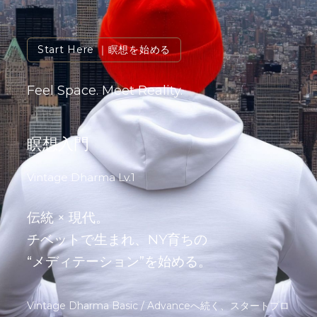
Start Here
｜瞑想を始める
Feel Space. Meet Reality.
瞑想入門
Vintage Dharma Lv.1
伝統 × 現代。
チベットで生まれ、NY育ちの
“メディテーション”を始める。
Vintage Dharma Basic / Advanceへ続く、スタートプロ