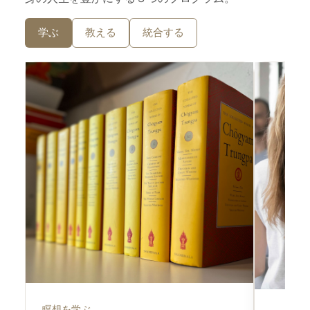
学ぶ
教える
統合する
瞑想を学ぶ