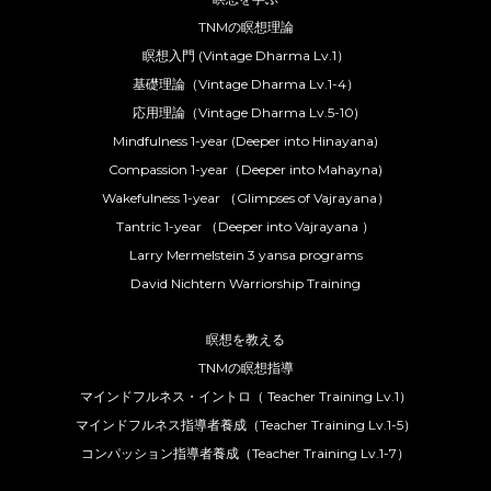
TNMの瞑想理論
瞑想入門 (Vintage Dharma Lv.1）
基礎理論（Vintage Dharma Lv.1-4）
応用理論（Vintage Dharma Lv.5-10)
Mindfulness 1-year (Deeper into Hinayana)
Compassion 1-year（Deeper into Mahayna)
Wakefulness 1-year （Glimpses of Vajrayana）
Tantric 1-year （Deeper into Vajrayana ）
Larry Mermelstein 3 yansa programs
David Nichtern Warriorship Training
瞑想を教える
TNMの瞑想指導
マインドフルネス・イントロ（ Teacher Training Lv.1）
マインドフルネス指導者養成（Teacher Training Lv.1-5）
コンパッション指導者養成（Teacher Training Lv.1-7）