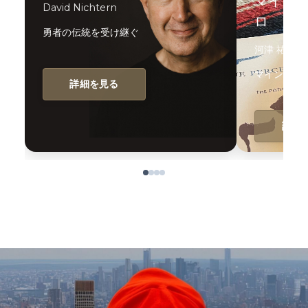
マイン
David Nichtern
ロ
勇者の伝統を受け継ぐ
河津 祐貴
マインドフ
詳細を見る
詳細