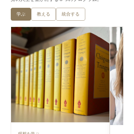
学ぶ
教える
統合する
瞑想を学ぶ