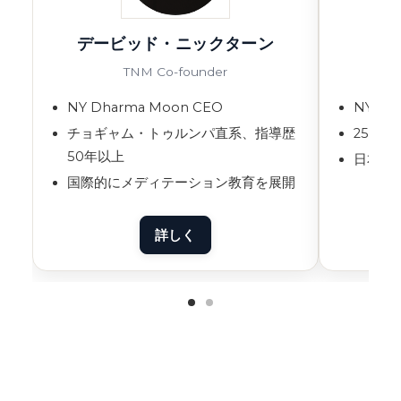
デービッド・ニックターン
TNM Co-founder
NY Dharma Moon CEO
NY D
チョギャム・トゥルンパ直系、指導歴
25年
50年以上
日本語
国際的にメディテーション教育を展開
詳しく