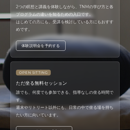
2つの瞑想と講義を体験しながら、TNMの学び方と各
プログラムの違いを知るための入口です。
はじめての方にも、受講を検討している方にもおすす
めです。
体験説明会を予約する
OPEN SITTING
ただ坐る無料セッション
誰でも、何度でも参加できる、指導なしの坐る時間で
す。
週末やリトリート以外にも、日常の中で坐る場を持ち
たい方に向いています。