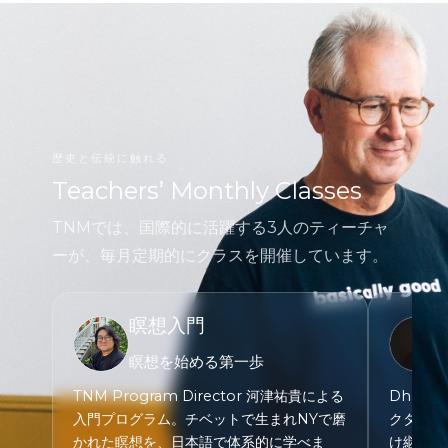
歴史と伝統に触れる
Teachers’ Monthly Classes
TNMでは、国際的に活躍する3人のティーチャ
ーが、毎月定期的にクラスを開催しています。
瞑想入門
瞑想を始める第一歩
TNM Program Director 河津祐貴による
Dharm
入門プログラム。チベットで生まれNYで磨
クターン
かれた瞑想を、日本語で体系的に学べま
け継いだ