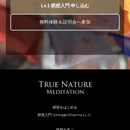
Lv.1 瞑想入門 申し込む
無料体験＆説明会へ参加
瞑想をはじめる
瞑想入門 (Vintage Dharma Lv.1）
瞑想を学ぶ