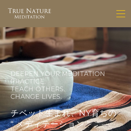
DEEPEN YOUR MEDITATION
PRACTICE.
TEACH OTHERS.
CHANGE LIVES.
チベット生まれ、NY育ちの
“ メディテーション ”