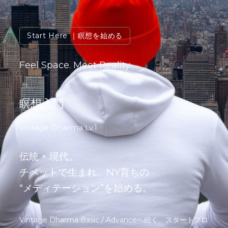
Start Here
｜瞑想を始める
Feel Space. Meet Reality.
瞑想入門
Vintage Dharma Lv.1
伝統 × 現代。
チベットで生まれ、NY育ちの
“メディテーション”を始める。
Vintage Dharma Basic / Advanceへ続く、スタートプロ