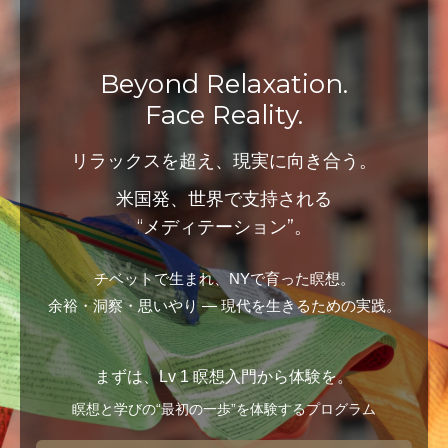
Beyond Relaxation.
Face Reality.
リラックスを超え、現実に向き合う。
米国発、世界で支持される
“メディテーション”。
チベットで生まれ、NYで育った瞑想。
余裕・洞察・思いやり ― 現代を生きるための実践。
まずは、Lv 1 瞑想入門から体験を。
瞑想と学びの“最初の一歩”を体験するプログラム