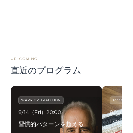
UP-COMING
直近のプログラム
WARRIOR TRADITION
Teacher Tr
8/14（Fri）20:00
8/1（Sat）
17:00
習慣的パターンを超える