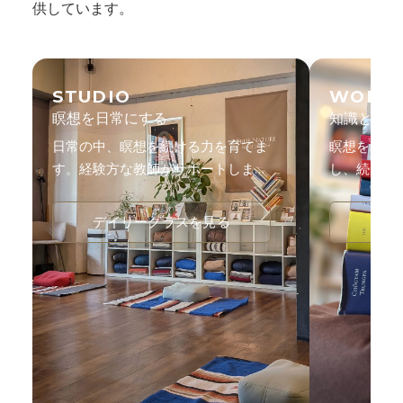
供しています。
STUDIO
WORK
瞑想を日常にする
知識と体験
日常の中、瞑想を続ける力を育てま
瞑想を理論
す。経験方な教師がサポートしま
し、続ける
す。
す。
デイリークラスを見る
ワー