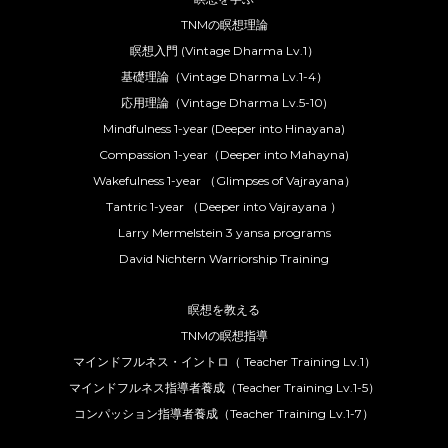
TNMの瞑想理論
瞑想入門 (Vintage Dharma Lv.1）
基礎理論（Vintage Dharma Lv.1-4）
応用理論（Vintage Dharma Lv.5-10)
Mindfulness 1-year (Deeper into Hinayana)
Compassion 1-year（Deeper into Mahayna)
Wakefulness 1-year （Glimpses of Vajrayana）
Tantric 1-year （Deeper into Vajrayana ）
Larry Mermelstein 3 yansa programs
David Nichtern Warriorship Training
瞑想を教える
TNMの瞑想指導
マインドフルネス・イントロ（ Teacher Training Lv.1）
マインドフルネス指導者養成（Teacher Training Lv.1-5）
コンパッション指導者養成（Teacher Training Lv.1-7）