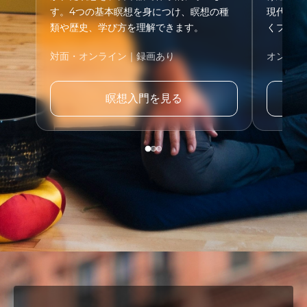
す。4つの基本瞑想を身につけ、瞑想の種
現代の生
類や歴史、学び方を理解できます。
くプログ
対面・オンライン｜録画あり
オンライ
瞑想入門を見る
Wa