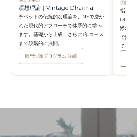
瞑想を教
瞑想理論｜Vintage Dharma
指導者養
チベットの伝統的な理論を、NYで磨か
Dhar
れた現代的アプローチで体系的に学べ
際水準
ます。基礎から上級、さらに1年コース
ではな
まで段階的に展開。
てます
瞑想理論プログラム 詳細
指導